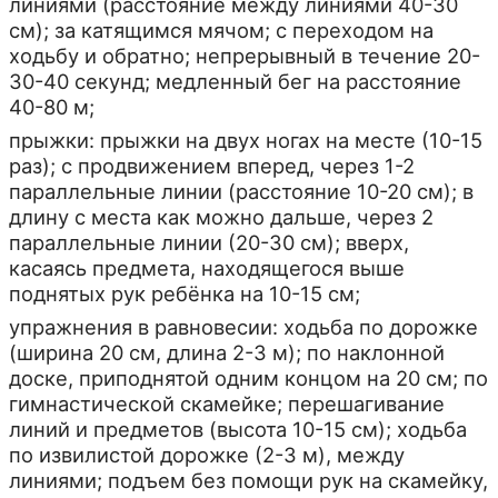
линиями (расстояние между линиями 40-30
см); за катящимся мячом; с переходом на
ходьбу и обратно; непрерывный в течение 20-
30-40 секунд; медленный бег на расстояние
40-80 м;
прыжки: прыжки на двух ногах на месте (10-15
раз); с продвижением вперед, через 1-2
параллельные линии (расстояние 10-20 см); в
длину с места как можно дальше, через 2
параллельные линии (20-30 см); вверх,
касаясь предмета, находящегося выше
поднятых рук ребёнка на 10-15 см;
упражнения в равновесии: ходьба по дорожке
(ширина 20 см, длина 2-3 м); по наклонной
доске, приподнятой одним концом на 20 см; по
гимнастической скамейке; перешагивание
линий и предметов (высота 10-15 см); ходьба
по извилистой дорожке (2-3 м), между
линиями; подъем без помощи рук на скамейку,