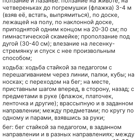
ползание и лазанье: ползание на животе, на
четвереньках до погремушки (флажка) 3-4 м
(взяв её, встать, выпрямиться), по доске,
лежащей на полу, по наклонной доске,
приподнятой одним концом на 20-30 см; по
гимнастической скамейке; проползание под
дугой (30-40 см); влезание на лесенку-
стремянку и спуск с нее произвольным
способом;
ходьба: ходьба стайкой за педагогом с
перешагиванием через линии, палки, кубы; на
носках; с переходом на бег; на месте,
приставным шагом вперед, в сторону, назад; с
предметами в руке (флажок, платочек,
ленточка и другие); врассыпную и в заданном
направлении; между предметами; по кругу по
одному и парами, взявшись за руки;
бег: бег стайкой за педагогом, в заданном
направлении и в разных направлениях; между