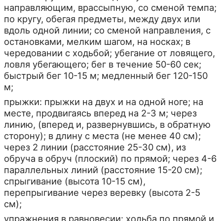
направляющим, врассыпную, со сменой темпа;
по кругу, обегая предметы, между двух или
вдоль одной линии; со сменой направления, с
остановками, мелким шагом, на носках; в
чередовании с ходьбой; убегание от ловящего,
ловля убегающего; бег в течение 50-60 сек;
быстрый бег 10-15 м; медленный бег 120-150
м;
прыжки: прыжки на двух и на одной ноге; на
месте, продвигаясь вперед на 2-3 м; через
линию, (вперед и, развернувшись, в обратную
сторону); в длину с места (не менее 40 см);
через 2 линии (расстояние 25-30 см), из
обруча в обруч (плоский) по прямой; через 4-6
параллельных линий (расстояние 15-20 см);
спрыгивание (высота 10-15 см),
перепрыгивание через веревку (высота 2-5
см);
упражнения в равновесии: ходьба по прямой и