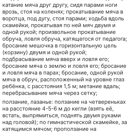
катание мяча друг другу, сидя парами ноги
врозь, стоя на коленях; прокатывание мяча в
воротца, под дугу, стоя парами; ходьба вдоль
скамейки, прокатывая по ней мяч двумя и
одной рукой; произвольное прокатывание
обруча, ловля обруча, катящегося от педагога;
бросание мешочка в горизонтальную цель
(корзину) двумя и одной рукой;
подбрасывание мяча вверх и ловля его;
бросание мяча о землю и ловля его; бросание
и ловля мяча в парах; бросание, одной рукой
мяча в обруч, расположенный на уровне глаз
ребёнка, с расстояния 1,5 м; метание вдаль;
перебрасывание мяча через сетку;
ползание, лазанье: ползание на четвереньках
на расстояние 4-5-6 м до кегли (взять её,
встать, выпрямиться, поднять двумя руками
над головой); по гимнастической скамейке, за
катящимся мячом; проползание на