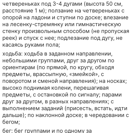
четвереньках под 3-4 дугами (высота 50 см,
расстояние 1 м); ползание на четвереньках с
опорой на ладони и ступни по доске; влезание
на лесенку-стремянку или гимнастическую
стенку произвольным способом (не пропуская
реек) и спуск с нее; подлезание под дугу, не
касаясь руками пола;
ходьба: ходьба в заданном направлении,
небольшими группами, друг за другом по
ориентирам (по прямой, по кругу, обходя
предметы, врассыпную, «змейкой», с
поворотом и сменой направления); на носках;
высоко поднимая колени, перешагивая
предметы, с остановкой по сигналу; парами
друг за другом, в разных направлениях; с
выполнением заданий (присесть, встать, идти
дальше); по наклонной доске; в чередовании с
бегом;
бег: бег группами и по одному за