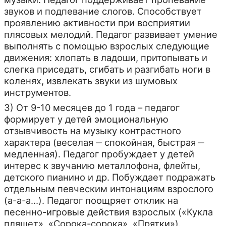
звуков и подпевание слогов. Способствует
проявлению активности при восприятии
плясовых мелодий. Педагог развивает умение
выполнять с помощью взрослых следующие
движения: хлопать в ладоши, притопывать и
слегка приседать, сгибать и разгибать ноги в
коленях, извлекать звуки из шумовых
инструментов.
3) От 9-10 месяцев до 1 года – педагог
формирует у детей эмоциональную
отзывчивость на музыку контрастного
характера (веселая ‒ спокойная, быстрая ‒
медленная). Педагог пробуждает у детей
интерес к звучанию металлофона, флейты,
детского пианино и др. Побуждает подражать
отдельным певческим интонациям взрослого
(а-а-а…). Педагог поощряет отклик на
песенно-игровые действия взрослых («Кукла
пляшет», «Сорока-сорока», «Прятки»).