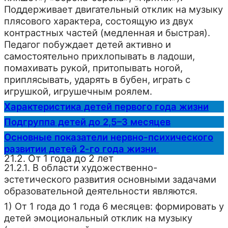
Поддерживает двигательный отклик на музыку
плясового характера, состоящую из двух
контрастных частей (медленная и быстрая).
Педагог побуждает детей активно и
самостоятельно прихлопывать в ладоши,
помахивать рукой, притопывать ногой,
приплясывать, ударять в бубен, играть с
игрушкой, игрушечным роялем.
Характеристика детей первого года жизни
Подгруппа детей до 2,5–3 месяцев
Основные показатели нервно-психического
развитии детей 2-го года жизни
21.2. От 1 года до 2 лет
21.2.1. В области художественно-
эстетического развития основными задачами
образовательной деятельности являются.
1) От 1 года до 1 года 6 месяцев: формировать у
детей эмоциональный отклик на музыку