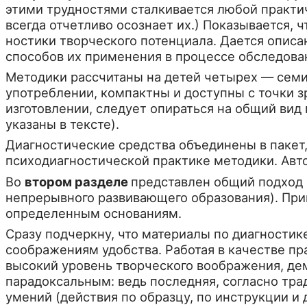
этими трудностями сталкивается любой практиче
всегда отчетли­во осознает их.) Показывается,
ностики творческого потенциала. Дается описа
способов их применения в процессе обследова­
Методики рассчитаны на детей четырех — семи 
употреблении, компактны и доступны с точки з
изготовлении, следует опи­раться на общий вид
указаны в тексте).
Диагностические средства объединены в пакет,
психодиагностической практике методики. Авто
Во
втором разделе
представлен общий подход к
непрерывного развивающего образо­вания). При
определенным основаниям.
Сразу подчеркну, что материалы по диагностике
соображениям удобства. Работая в качестве пр
высокий уровень творческого воображения, де
парадоксальным: ведь последняя, согласно тр
умений (действия по образцу, по инст­рукции и