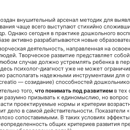
оздан вну­шительный арсенал методик для выяв
ования чаще всего выступают стихийно сложивши
р. Однако сегодня в практике до­школьного вос
 базе активно разрабатываются новые образоват
ворческая деятельность, направленная на осво
 людей. Творческое развитие представляет соб
 любом случае должно устремлять ребенка в пер
 Здесь психолог-диагност уже не может ограничи
мо располагать на­дежными инструментами для о
 creatio — созидание) способностей дошкольнико
тельно того,
что понимать под развитием
в тех
ли разумно призывать к единомыслию, но вопрос 
ласти проектируемые нормы и критерии возраст
оит дело в самой действи­тельности. Показател
плохо сопоставимыми. В таких условиях эффект
Неопределенность общих критериев развития пр