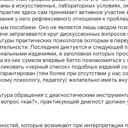
аны в искусст­венных, лабораторных условиях, о
, практик здесь сам принимает активное участие
вания у него рефлексивного отношения к пробле
нным пособи­ем. Оно не является лишь сводом пс
аче затрагивается круг дискуссионных вопросов 
туры практических психологов (кото­рым в перв
ятельности. По­следнее диктуется и следующей 
аль­ными изданиями, в заголовках которых проск
ва из них сумели впервые бегло познакомиться с
убликовать «черный список» подобных изданий с
 гаранти­рован (тем более при отсутствии у нас
кому психологу, педагогу) желательно иметь вн
льтура обраще­ния с диагностическим инструмент
 вопрос «как?», практикующий диагност должен 
ностей, ко­торые возникают при интерпретации п