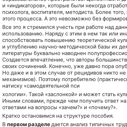
и «индикаторов», которые были некогда отработ
психолога, воспитателя, методиста. Более того
этого процесса. А это невоз­можно без формиро
Все это я стремился учесть при работе над да
использованию. Наряду с этим в нем так или ин
способствовать повыше­нию теоретической куль
и углублению научно-методической базы их де
литературы буквально наводнен полупрофессион
Создается впечатление, что авто­ры большинст
своих сочине­ний. Конечно, уже давно пора оп
Но даже и в этом случае от рецидивов никто не
механизмов). Поэтому потребителю (практи­чес
натиску «самодеятельной пси
хологии». Такой «заслонкой» и может стать ку
Иными словами, прежде чем получить ответ на
ответами на вопросы «за­чем?» и «почему?».
Кратко остановимся на структуре пособия.
В
первом разделе
дается анализ типичных труд