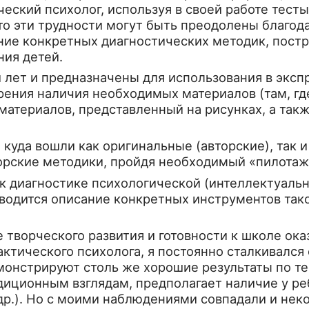
ский психолог, используя в своей работе те­сты
 что эти трудности могут быть преодолены благо
ние конкрет­ных диагностических методик, пост
ния детей.
лет и пред­назначены для использования в эксп
рения наличия необходимых материалов (там, где
 материалов, представленный на рисун­ках, а та
 куда вошли как оригинальные (авторские), так 
рс­кие методики, пройдя необходимый «пилотаж»
 диагнос­тике психологической (интеллектуально
водится описание конкретных инструментов та­к
 творчес­кого развития и готовности к школе о
актического психолога, я постоянно сталкивался
монстрируют столь же хорошие результаты по те
адиционным взглядам, предполагает наличие у р
 др.). Но с моими наблюдениями совпадали и нек