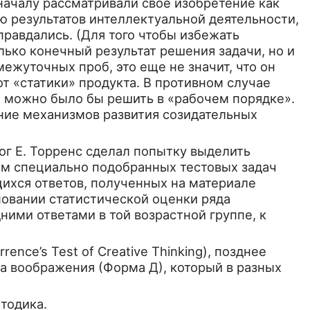
нача­лу рассматривали свое изобретение как
ю результатов интеллектуальной деятельности,
равдались. (Для того что­бы избежать
лько конеч­ный результат решения задачи, но и
ежуточных проб, это еще не значит, что он
т «статики» продукта. В против­ном случае
е можно было бы решить в «рабочем порядке».
ение механизмов развития созидательных
ог Е. Торренс сде­лал попытку выделить
ом специально подобранных тестовых задач
щихся ответов, полученных на материале
новании статистической оценки ряда
ними ответами в той возра­стной группе, к
nce’s Test of Creative Thinking), позднее
 вообра­жения (Форма Д), который в разных
тодика.