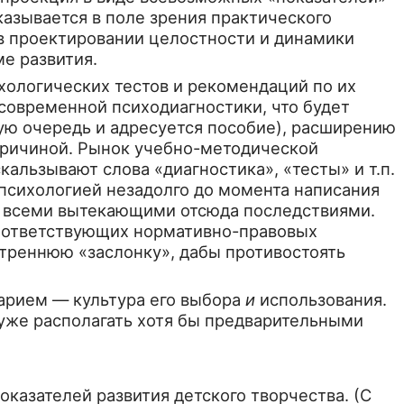
казывается в поле зрения практического
 в проектиро­вании целостности и динамики
ме развития.
ихологических тестов и рекомендаций по их
совре­менной психодиагностики, что будет
ую очередь и адресуется пособие), расширению
причиной. Рынок учебно-ме­тодической
альзывают слова «диагностика», «тесты» и т.п.
 психологией незадолго до момента написания
о всеми вытекающими отсюда последстви­ями.
 соответствующих норма­тивно-правовых
утреннюю «заслонку», дабы противостоять
арием — культура его выбо­ра
и
использования.
уже распо­лагать хотя бы предварительными
оказателей развития детского творчества. (С