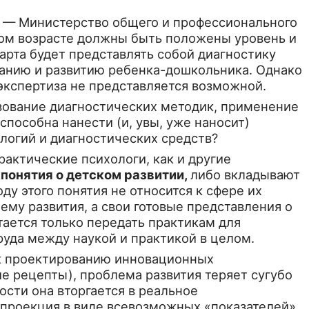
 — Министерство об­щего и профессионального
ьном возрасте должны быть положены уровень и
дарта будет представлять собой диагностику
итанию и развитию ребенка-дошкольника. Однако
 экспертиза не представляется возможной.
ьзование диагностических методик, применение
пособ­на нанести (и, увы, уже наносит)
логий и диагностических средств?
актические психологи, как и другие
понятия о детском развитии,
либо вкладывают
ду этого понятия не относится к сфере их
му развития, а свои готовые пред­ставления о
тается только передать практикам для
руда между наукой и практикой в целом.
 к проектированию иннова­ционных
е рецепты), про­блема развития теряет сугубо
ости она вторгается в реальное
я проекция в виде всевозможных «показателей»