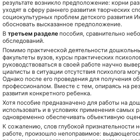
результате возникло предположение: корни ра
уходят в сферу раннего развития творческих с
социокультурных проблем детского развития И
обосновать вы­сказанное предположение.
В
третьем разделе
пособия, сравнительно неб
обследований.
Помимо практической деятельности дошкольных 
факультеты вузов, курсы практи­ческих психоло
руководствоваться в своей работе научно выве
циалисты в ситуации отсутствия психолога могу
Однако после его проведения для получе­ния о
профессионалом. Вместе с тем, опи­раясь на р
развития конкрет­ного ребенка.
Хотя пособие предназначено для работы на до
использовать и в условиях примене­ния самых 
одновременно обеспечивать объективную оценку
К сожалению, слов глубокой признательности н
работе, произошло непоправимое: выдающегося