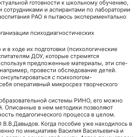
ктуальной готовности к школьному обучению,
и сотрудниками и аспи­рантами по лаборатории
воспитания РАО я пытаюсь экспериментально
ганизации психодиаг­ностических
 в ходе их подго­товки (психологические
оспитателям ДОУ, которые стремятся
Используя предложенные материалы, эти спе­
 например, провести об­следование детей.
консуль­тироваться
с
психологом-
я себя оперативный микросрез творческого
образовательной сис­темы РИНО, его можно
ий. Описанные в нем методики позволяют
ость педагогического процесса в целом.
 В.В.Давыдов. Когда пособие уже находилось в
ен­но по инициативе Василия Васильевича и