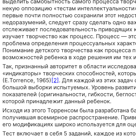
выделить самобытность самого процес­са творч
некую оппозицию «те­стам интеллектуальности»
первые почти полностью сохранили этот недост
недоразумений, следует сразу сделать одно важ
отслеживает последова­тельность приводящих к
изучает творчество как процесс. Процесс — это 
проблема определения процессуальных характе­
Понимание детского творче­ства как процесса 
возможнос­тей ребенка в ходе решения им тех 
Так, признанный авторитет в области исследова
«индикаторы» творческих способнос­тей, кото
(Е.Torrence, 1965)
[2]
. Для каждой из этих зада
большой выборки испытуемых. Уровень развити
показателей (оригинальности, гибкости, беглос
которой принадлежит данный ребенок.
Исходя из этого Торренсом была разработана бат
получившая всемирное распространение. Привед
его модификациях ши­роко используется для оц
Тест включает в себя 5 заданий, каждое из ко