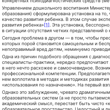
конкретных психо­диагностических средств (ме
Управлением дошкольного воспитания Министер
образования) сформулирована установка на то,
каче­ство развития ребенка. В этом случае экс
развития ребенка»
[1]
. Эта установка, бесспорн
в ситуации отсутствия четких представлений о 
Сегодня проблема в другом — в том, чтобы пр
которых порой становится самоцельным и беспре
непоправимый вред детям, неминуемо приводит
Одна из причин подобного обращения с диагно
специалисты-практики, нередко предпочитают
в него нечто расхожее и самоочевидное. Возник
профес­сиональной компетенции. Предполагается
нем воплотила в методах и методиках развития 
«использования по назначению». На первый взгл
Однако это заблуждение, чревато драматичными
образовательных систем (а не просто пытаемся 
академический смысл, переста­ет быть чисто «к
образовательное простран­ство. Целостный и д