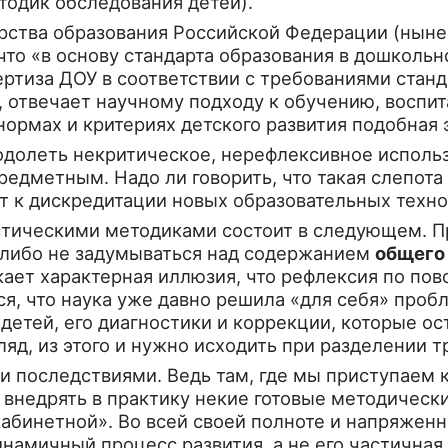
тодик обследования детей).
ства об­разования Российской Федерации (ныне
 что «в основу стандарта образования в до­школ
пертиза ДОУ в соот­ветствии с требованиями стан
о, от­вечает научному подходу к обучению, восп
нормах и критериях детского развития по­добная
еодолеть не­критическое, нерефлексивное испол
дметным. Надо ли говорить, что такая слепота с
 к дискредитации новых образовательных техно
стическими методиками состоит в следующем. Пр
 либо не задумываться над содержанием
общего 
ает характерная иллюзия, что рефлек­сия по пово
, что наука уже давно решила «для себя» пробле
детей, его диагностики и коррекции, которые ос
яд, из этого и нужно исходить при разделении т
 последстви­ями. Ведь там, где мы приступаем
вне­дрять в практику некие готовые методически
абинетной». Во всей своей полноте и напря­женн
инамичный процесс развития, а не его частична