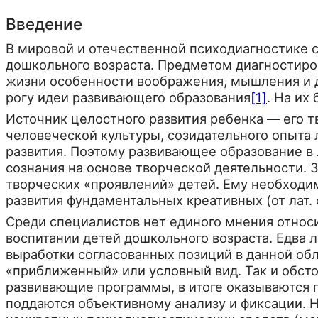
Введение
В мировой и отечественной психодиагностике с
дошкольного возраста. Предметом диагно­стир
жизни особенности вооб­ражения, мышления и д
рогу идеи развивающего образования
[1]
. На их
Источник целостного развития ребенка — его т
человеческой культуры, созидательного опы­та
развития. Поэтому развивающее об­разование в
сознания на основе твор­ческой деятельности.
твор­ческих «проявлений» детей. Ему необходи
развития фундаментальных креативных (от лат.
Среди специалистов нет единого мнения относи
воспитании детей дошкольного возраста. Едва 
выработки согласованных по­зиций в данной об
«приближен­ный» или условный вид. Так и обст
развивающие программы, в итоге оказываются 
поддаются объективному анализу и фиксации. 