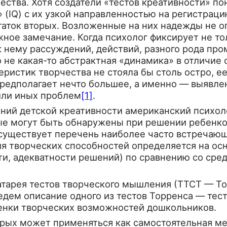
ества. Хотя создатели «тестов креативности» по
 (IQ) с их узкой направленностью на регистраци
аток вторых. Возложенные на них надежды не оп
­ное замечание. Когда психолог фиксирует не то
 нему рассуждений, действий, разного рода пром
не какая-то абстракт­ная «динамика» в отличие о
ристик творчества не стояла бы столь остро, е
предполагает нечто большее, а именно — выявл
или иных проблем
[1]
.
ний дет­ской креативности американский психол
рые могут быть обнаружены при решении ребенк
ч существует перечень наиболее час­то встречаю
я творческих способ­ностей определяется на ос
ти, адекватнос­ти решений) по сравнению со сред
арея тес­тов творческого мышления (ТТСТ — Torre
ем описание одного из тестов Торренса — теста
енки творческих возможностей дош­кольников.
торых может применяться как самостоятельная ме