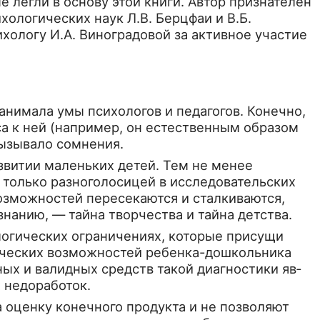
 легли в основу этой книги. Автор при­знателен
ологических наук Л.В. Берцфаи и В.Б.
­хологу И.А. Виноградовой за активное участие
анимала умы психологов и педагогов. Конечно,
са к ней (например, он естественным образом
вызывало сомнения.
витии маленьких де­тей. Тем не менее
толь­ко разноголосицей в исследовательских
возможностей пересекаются и сталкиваются,
анию, — тайна творче­ства и тайна детства.
ологических ограничениях, которые присущи
орческих возможностей ребенка-дошкольника
жных и валидных средств такой диагностики яв­
х недоработок.
оценку конечного продукта и не позволяют