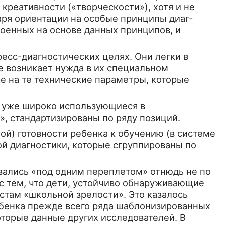
 креативности («творческости»), хотя и не
даря ориентации на особые принципы диаг­
роенных на основе данных принципов, и
ресс-диагностических целях. Они легки в
 воз­никает нужда в их специальном
кже на те технические параметры, которые
и уже широко использую­щиеся в
, стандартизи­рованы по ряду позиций.
й) готовности ребен­ка к обучению (в системе
ой диагностики, которые сгруппированы по
казались «под одним переплетом» отнюдь не по
 с тем, что дети, устойчиво обнаруживающие
стам «школьной зрелости». Это казалось
ебенка прежде всего ряда шаблонизированных
ото­рые данные других исследователей. В