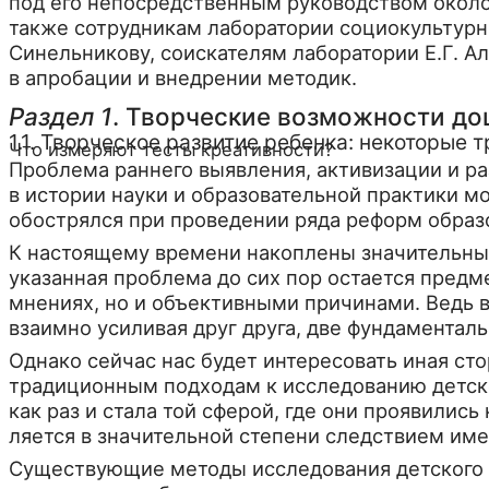
под его непосред­ственным руководством около 
также сотрудникам лаборатории социокультурны
Синельникову, соискателям лабора­тории Е.Г. А
в апробации и внедрении методик.
Раздел 1
. Творческие возможности до
1.1. Творческое развитие ребенка: некоторые 
Что измеряют тесты креативности?
Проблема раннего выявления, активизации и раз
в истории науки и образовательной прак­тики 
обострялся при про­ведении ряда реформ образ
К настоящему времени накоплены значительные
указанная проблема до сих пор остается предм
мнениях, но и объек­тивными причинами. Ведь 
взаимно усиливая друг друга, две фундаментал
Однако сейчас нас будет интересовать иная ст
традиционным подходам к исследованию детско
как раз и стала той сфе­рой, где они проявилис
ляется в значительной степени следствием имен
Существующие методы исследования детского 