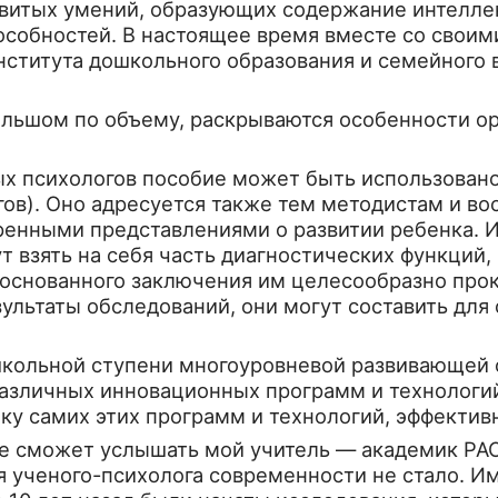
звитых умений, образующих содер­жание интелле
пособностей. В настоящее время вместе со своим
нститута дошкольного образования и семейного 
ольшом по объему, раскрываются особенности ор
психо­логов пособие может быть использовано и
гов). Оно адресуется также тем методистам и в
ренными представлениями о раз­витии ребенка. 
т взять на себя часть диагностических функций,
боснованного заключения им целесообразно про
езультаты обследований, они могут составить дл
школьной ступени многоуровневой развивающей 
различных инновационных программ и техноло­г
 самих этих программ и техно­логий, эффективн
е сможет услышать мой учитель — академик РАО
 ученого-психолога современности не стало. Им