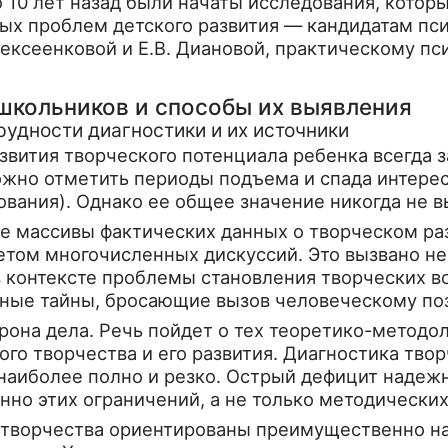
10 лет назад были начаты ис­следования, которые
х проблем детского развития — кандидатам псих
лексеенковой и Е.В. Диановой, практическому пси
школьников и способы их выявления
трудности диагностики и их источники
вития твор­ческого потенциала ребенка всегда з
можно отметить периоды подъема и спада интере
ования). Однако ее общее значе­ние никогда не 
 массивы фактических данных о творческом раз
етом многочисленных дискуссий. Это вызвано не 
в контексте проблемы становле­ния творческих 
ьные тайны, бросающие вызов человеческому позн
орона дела. Речь пойдет о тех теоретико-метод
го творчества и его развития. Диагностика тв
ь наиболее полно и резко. Острый де­фицит наде
но этих огра­ничений, а не только методически
творчества ориентированы преимущественно на 